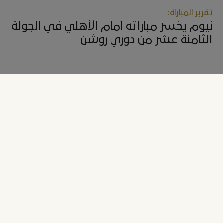
تقرير المباراة:
نيوم يخسر مباراته أمام الأهلي في الجولة
الثامنة عشر من دوري روشن
نيوم، المملكة العربية السعودية، 24 يناير 2026 –
خسر فريق نيوم مواجهته
أمام ضيفه الأهلي بثلاثة أهداف دون مقابل في المباراة التي أقيمت مساء السبت
على ملعب مدينة الملك خالد الرياضية في تبوك، ضمن الجولة 18 من دوري روشن
السعودي.
وكان السيد كريستوف غالتييه مدرب الفريق قد بدأ اللقاء بتشكيلة مكونه من لويس
ماكسيميانو في حراسة المرمى وأمامه خليفة الدوسري وأحمد حجازي وناثان زيزي
وفراس عابدي ومحمد البريك، وفي خط الوسط تواجد أمادو كوني وقائد الفريق
سلمان الفرج وسايمون بوابري، وفي الهجوم الفرنسي ألكسندر لاكازيت وزميله
لوتشيانو رودريغيز.
الشوط الأول
انطلق الأهلي في المحاولة الأولى، وكانت الهجمة الأولى خجولة عبر تسديدة علي
مجرشي التي اعتلت العارضة، انحصرت بعد ذلك الكرات في وسط الميدان مع