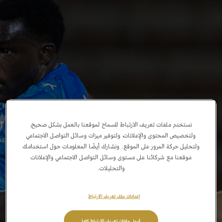
نستخدم ملفات تعريف الارتباط للسماح لموقعنا بالعمل بشكل صحيح،
ولتخصيص المحتوى والإعلانات، ولتوفير ميزات وسائل التواصل الاجتماعي
ولتحليل حركة المرور على الموقع. ونشارك أيضًا المعلومات حول استخدامك
موقعنا مع شركائنا على مستوى وسائل التواصل الاجتماعي والإعلانات
والتحليلات.
إعدادات ملف تعريف الارتباط
قبول ملفات تعريف الارتباط كلها