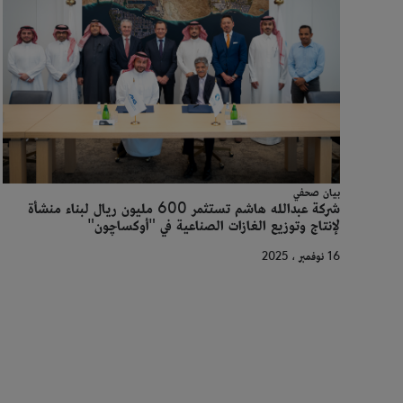
بيان صحفي
شركة عبدالله هاشم تستثمر 600 مليون ريال لبناء منشأة
لإنتاج وتوزيع الغازات الصناعية في "أوكساچون"
16 نوفمبر ، 2025