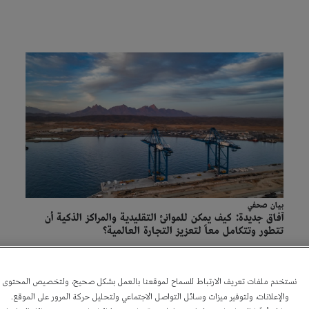
بيان صحفي
آفاق جديدة: كيف يمكن للموانئ التقليدية والمراكز الذكية أن
تتطور وتتكامل معاً لتعزيز التجارة العالمية؟
13 أبريل ، 2026
نستخدم ملفات تعريف الارتباط للسماح لموقعنا بالعمل بشكل صحيح، ولتخصيص المحتوى
والإعلانات، ولتوفير ميزات وسائل التواصل الاجتماعي ولتحليل حركة المرور على الموقع.