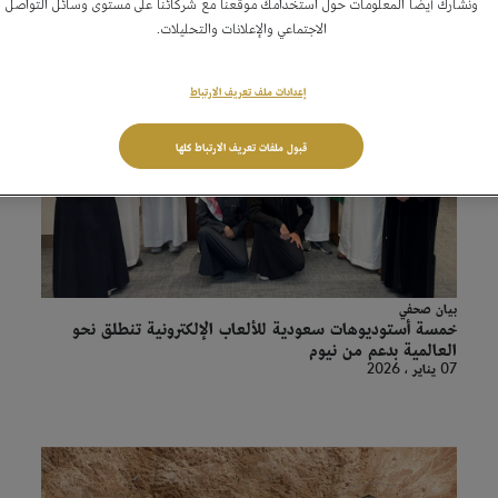
ونشارك أيضًا المعلومات حول استخدامك موقعنا مع شركائنا على مستوى وسائل التواصل
الاجتماعي والإعلانات والتحليلات.
إعدادات ملف تعريف الارتباط
قبول ملفات تعريف الارتباط كلها
بيان صحفي
خمسة أستوديوهات سعودية للألعاب الإلكترونية تنطلق نحو
العالمية بدعم من نيوم
07 يناير ، 2026