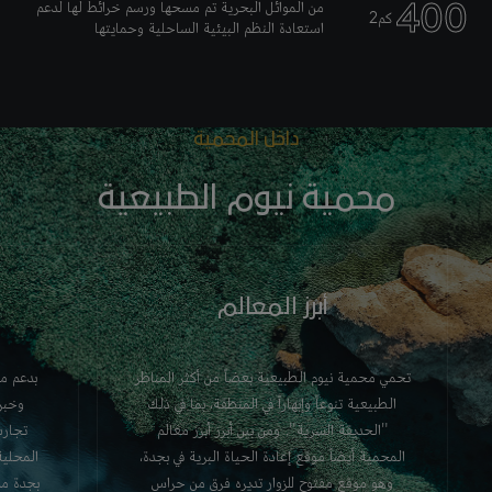
400
من الموائل البحرية تم مسحها ورسم خرائط لها لدعم
كم2
استعادة النظم البيئية الساحلية وحمايتها
داخل
المحمية
محمية نيوم الطبيعية
أبرز المعالم
تحمي محمية نيوم الطبيعية بعضاً من أكثر المناظر
بدعم من
الطبيعية تنوعاً وإبهاراً في المنطقة، بما في ذلك
وخبرا
"الحديقة السرية". ومن بين أبرز أبرز معالم
تجارب
المحمية أيضاً موقع إعادة الحياة البرية في بجدة،
المحلية
وهو موقع مفتوح للزوار تديره فرق من حراس
بجدة مش