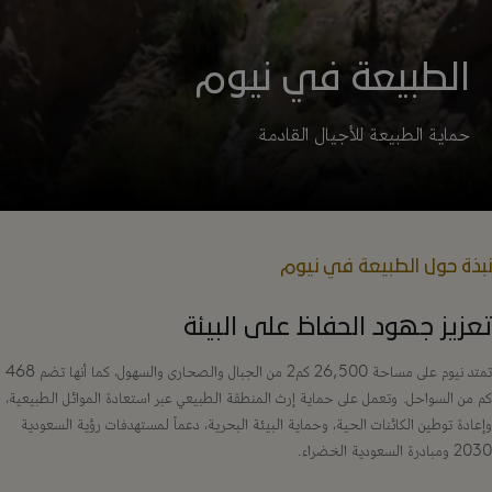
الطبيعة في نيوم
حماية الطبيعة للأجيال القادمة
نبذة حول الطبيعة في نيوم
تعزيز جهود الحفاظ على البيئة
تمتد نيوم على مساحة 26,500 كم2 من الجبال والصحارى والسهول، كما أنها تضم 468
كم من السواحل. وتعمل على حماية إرث المنطقة الطبيعي عبر استعادة الموائل الطبيعية،
وإعادة توطين الكائنات الحية، وحماية البيئة البحرية، دعماً لمستهدفات رؤية السعودية
2030 ومبادرة السعودية الخضراء.