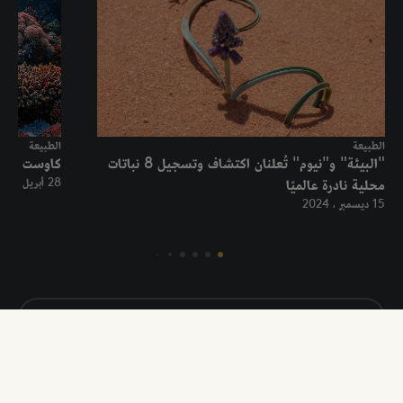
الطبيعة
الطبيعة
"البيئة" و"نيوم" تُعلنان اكتشاف وتسجيل 8 نباتات
كاوست ونيوم
محلية نادرة عالميًا
28 أبريل ، 2024
15 ديسمبر ، 2024
اكتشف المزيد
تابع أخبار الطبيعة وآخر مستجداتها من