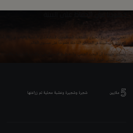
جهودنا في الحفاظ على البيئة
تحمي نيوم التنوع الحيوي وتستعيد المنظومات البيئية على اليابسة والبحر، في إطار أحد 
الحفاظ على البيئة في المناطق القاحلة طموحاً على مستوى العالم.
وتستند جهودنا إلى البحث العلمي، والتخطيط الاستراتيجي، والإدارة التكيفية، والامتثال
والرصد البيئي طويل المدى.
5
ملايين
شجرة وشجيرة وعشبة محلية تم زراعتها