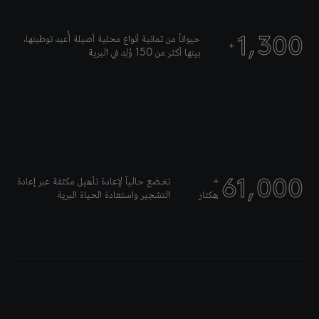
1,300
حيواناً من ثمانية أنواع محلية أصيلة أُعيد توطينها،
+
بينها أكثر من 150 وُلِد في البرية
61,000
+
تخضع حالياً لإعادة تأهيل مكثفة عبر إعادة
هكتار
التشجير واستعادة الحياة البرية