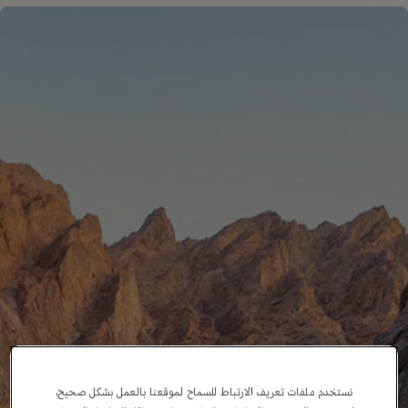
نستخدم ملفات تعريف الارتباط للسماح لموقعنا بالعمل بشكل صحيح،