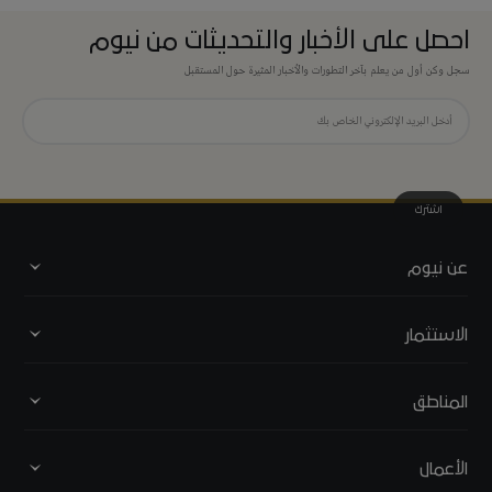
احصل على الأخبار والتحديثات من نيوم
سجل وكن أول من يعلم بآخر التطورات والأخبار المثيرة حول المستقبل
اشترك
عن نيوم
نبذة عن نيوم
الاستثمار
القيادة
استثمر في نيوم
المناطق
المسؤولية الاجتماعية
أوكساچون
الأعمال