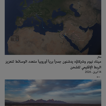
مقال
ميناء نيوم وشركاؤه يدشنون جسراً برياً أوروبياً متعدد الوسائط لتعزيز
الربط الإقليمي للشحن
14 أبريل ، 2026
→