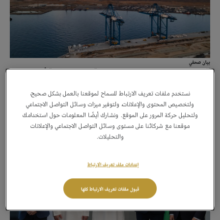
بيان صحفي
آفاق جديدة: كيف يمكن للموانئ التقليدية والمراكز الذكية أن تتطور
وتتكامل معاً لتعزيز التجارة العالمية؟
13 أبريل ، 2026
نستخدم ملفات تعريف الارتباط للسماح لموقعنا بالعمل بشكل صحيح،
→
ولتخصيص المحتوى والإعلانات، ولتوفير ميزات وسائل التواصل الاجتماعي
ولتحليل حركة المرور على الموقع. ونشارك أيضًا المعلومات حول استخدامك
موقعنا مع شركائنا على مستوى وسائل التواصل الاجتماعي والإعلانات
والتحليلات.
إعدادات ملف تعريف الارتباط
قبول ملفات تعريف الارتباط كلها