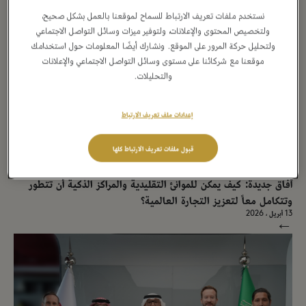
→
نستخدم ملفات تعريف الارتباط للسماح لموقعنا بالعمل بشكل صحيح،
ولتخصيص المحتوى والإعلانات، ولتوفير ميزات وسائل التواصل الاجتماعي
ولتحليل حركة المرور على الموقع. ونشارك أيضًا المعلومات حول استخدامك
موقعنا مع شركائنا على مستوى وسائل التواصل الاجتماعي والإعلانات
والتحليلات.
إعدادات ملف تعريف الارتباط
قبول ملفات تعريف الارتباط كلها
بيان صحفي
آفاق جديدة: كيف يمكن للموانئ التقليدية والمراكز الذكية أن تتطور
وتتكامل معاً لتعزيز التجارة العالمية؟
13 أبريل ، 2026
→