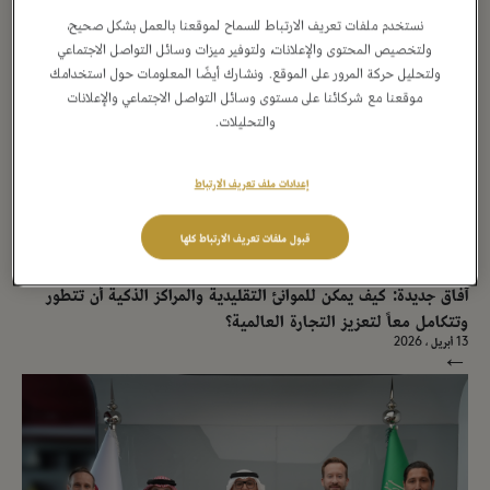
→
نستخدم ملفات تعريف الارتباط للسماح لموقعنا بالعمل بشكل صحيح،
ولتخصيص المحتوى والإعلانات، ولتوفير ميزات وسائل التواصل الاجتماعي
ولتحليل حركة المرور على الموقع. ونشارك أيضًا المعلومات حول استخدامك
موقعنا مع شركائنا على مستوى وسائل التواصل الاجتماعي والإعلانات
والتحليلات.
إعدادات ملف تعريف الارتباط
قبول ملفات تعريف الارتباط كلها
بيان صحفي
آفاق جديدة: كيف يمكن للموانئ التقليدية والمراكز الذكية أن تتطور
وتتكامل معاً لتعزيز التجارة العالمية؟
13 أبريل ، 2026
→