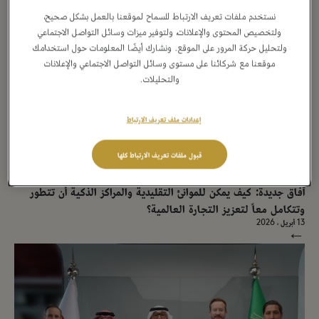
→
نستخدم ملفات تعريف الارتباط للسماح لموقعنا بالعمل بشكل صحيح،
ولتخصيص المحتوى والإعلانات، ولتوفير ميزات وسائل التواصل الاجتماعي
ولتحليل حركة المرور على الموقع. ونشارك أيضًا المعلومات حول استخدامك
موقعنا مع شركائنا على مستوى وسائل التواصل الاجتماعي والإعلانات
والتحليلات.
إعدادات ملف تعريف الارتباط
قبول ملفات تعريف الارتباط كلها
بيان صحفي
آفاق جديدة: كيف يمكن للموانئ التقليدية والمراكز الذكية أن تتطور
وتتكامل معاً لتعزيز التجارة العالمية؟
13 أبريل ، 2026
→