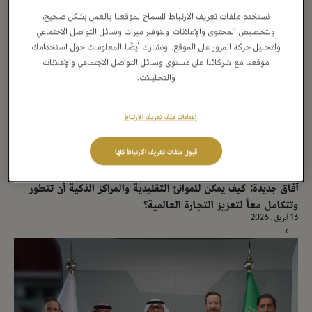
→
نستخدم ملفات تعريف الارتباط للسماح لموقعنا بالعمل بشكل صحيح،
ولتخصيص المحتوى والإعلانات، ولتوفير ميزات وسائل التواصل الاجتماعي
ولتحليل حركة المرور على الموقع. ونشارك أيضًا المعلومات حول استخدامك
موقعنا مع شركائنا على مستوى وسائل التواصل الاجتماعي والإعلانات
والتحليلات.
إعدادات ملف تعريف الارتباط
قبول ملفات تعريف الارتباط كلها
بيان صحفي
آفاق جديدة: كيف يمكن للموانئ التقليدية والمراكز الذكية أن تتطور
وتتكامل معاً لتعزيز التجارة العالمية؟
13 أبريل ، 2026
→