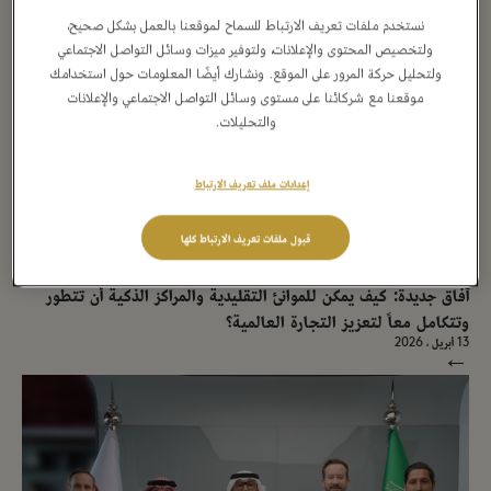
→
نستخدم ملفات تعريف الارتباط للسماح لموقعنا بالعمل بشكل صحيح،
ولتخصيص المحتوى والإعلانات، ولتوفير ميزات وسائل التواصل الاجتماعي
ولتحليل حركة المرور على الموقع. ونشارك أيضًا المعلومات حول استخدامك
موقعنا مع شركائنا على مستوى وسائل التواصل الاجتماعي والإعلانات
والتحليلات.
إعدادات ملف تعريف الارتباط
قبول ملفات تعريف الارتباط كلها
بيان صحفي
آفاق جديدة: كيف يمكن للموانئ التقليدية والمراكز الذكية أن تتطور
وتتكامل معاً لتعزيز التجارة العالمية؟
13 أبريل ، 2026
→