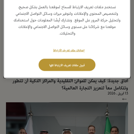
→
نستخدم ملفات تعريف الارتباط للسماح لموقعنا بالعمل بشكل صحيح،
ولتخصيص المحتوى والإعلانات، ولتوفير ميزات وسائل التواصل الاجتماعي
ولتحليل حركة المرور على الموقع. ونشارك أيضًا المعلومات حول استخدامك
موقعنا مع شركائنا على مستوى وسائل التواصل الاجتماعي والإعلانات
والتحليلات.
إعدادات ملف تعريف الارتباط
قبول ملفات تعريف الارتباط كلها
بيان صحفي
آفاق جديدة: كيف يمكن للموانئ التقليدية والمراكز الذكية أن تتطور
وتتكامل معاً لتعزيز التجارة العالمية؟
13 أبريل ، 2026
→