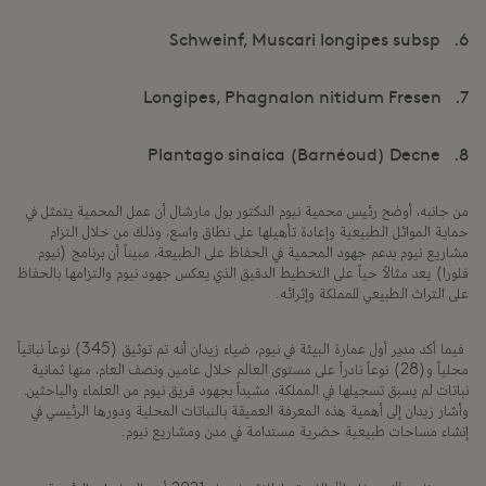
6. Schweinf, Muscari longipes subsp
7. Longipes, Phagnalon nitidum Fresen
8. Plantago sinaica (Barnéoud) Decne
من جانبه، أوضح رئيس محمية نيوم الدكتور بول مارشال أن عمل المحمية يتمثل في
حماية الموائل الطبيعية وإعادة تأهيلها على نطاق واسع، وذلك من خلال التزام
مشاريع نيوم بدعم جهود المحمية في الحفاظ على الطبيعة، مبيناً أن برنامج (نيوم
فلورا) يعد مثالاً حياً على التخطيط الدقيق الذي يعكس جهود نيوم والتزامها بالحفاظ
على التراث الطبيعي للمملكة وإثرائه.
فيما أكد مدير أول عمارة البيئة في نيوم، ضياء زيدان أنه تم توثيق (345) نوعاً نباتياً
محلياً و(28) نوعاً نادراً على مستوى العالم خلال عامين ونصف العام، منها ثمانية
نباتات لم يسبق تسجيلها في المملكة، مشيداً بجهود فريق نيوم من العلماء والباحثين.
وأشار زيدان إلى أهمية هذه المعرفة العميقة بالنباتات المحلية ودورها الرئيسي في
إنشاء مساحات طبيعية حضرية مستدامة في مدن ومشاريع نيوم.