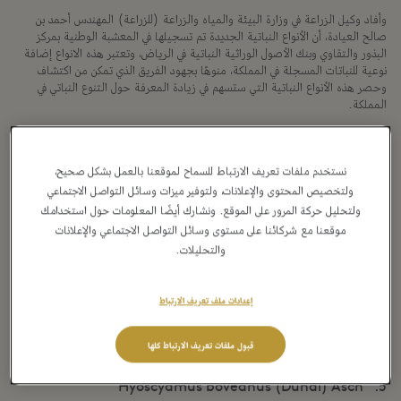
وأفاد وكيل
الزراعة في وزارة البيئة والمياه والزراعة (للزراعة) المهندس أحمد بن
صالح العيادة، أن الأنواع النباتية الجديدة تم تسجيلها في المعشبة الوطنية بمركز
البذور والتقاوي وبنك الأصول الوراثية النباتية في الرياض، وتعتبر هذه الانواع إضافة
نوعية للنباتات المسجلة في المملكة، منوهًا بجهود الفريق الذي تمكن من اكتشاف
وحصر هذه الأنواع النباتية التي ستسهم في زيادة المعرفة حول التنوع النباتي في
المملكة.
وأوضح المهندس العيادة أن الأنواع النباتية الثمانية المكتشفة حديثاً، هي:
نستخدم ملفات تعريف الارتباط للسماح لموقعنا بالعمل بشكل صحيح،
ولتخصيص المحتوى والإعلانات، ولتوفير ميزات وسائل التواصل الاجتماعي
1. Bituminaria flaccida (Nábělek) Greuter
ولتحليل حركة المرور على الموقع. ونشارك أيضًا المعلومات حول استخدامك
موقعنا مع شركائنا على مستوى وسائل التواصل الاجتماعي والإعلانات
2. Cicer judaicum Boiss
والتحليلات.
3. Crambe hispanica L
إعدادات ملف تعريف الارتباط
4. Diplotaxis tenuifolia (L.) DC
قبول ملفات تعريف الارتباط كلها
5. Hyoscyamus boveanus (Dunal) Asch