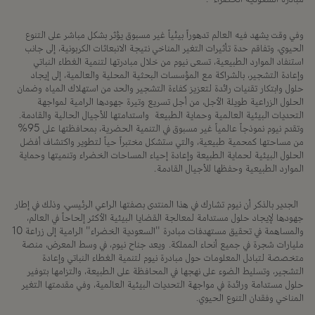
وفي وقت يشهد فيه العالم تدهوراً بيئياً غير مسبوق يؤثر بشكل مباشر على التنوع
الحيوي، وتفاقم حدة تأثيرات التغير المناخي نتيجة الانبعاثات الكربونية، إلى جانب
استنفاد الموارد الطبيعية، تسعى نيوم من خلال مبادرتها لتنمية الغطاء النباتي
وإعادة التشجير، بالشراكة مع المؤسسات البحثية المحلية والعالمية، إلى إيجاد
حلول وابتكار تقنيات رائدة لتعزيز كفاءة التشجير والحد من استهلاك المياه وضمان
الحلول الزراعية طويلة الأجل، من أجل تسريع وتيرة جهودها الرامية لمواجهة
التحديات البيئية العالمية وحماية الطبيعة واستدامتها للأجيال الحالية والقادمة.
وتقدم نيوم نموذجاً عالمياً غير مسبوق في التنمية الحضرية، بمحافظتها على 95%
من مساحتها كمحمية طبيعية، والتي ستشكل مختبراً حياً لتطوير واكتشاف أفضل
الحلول البيئية لحماية الطبيعة وإعادة إحياء المساحات الخضراء وتنميتها وحماية
الموارد الطبيعية وحفظها للأجيال القادمة.
الجدير بالذكر أن نيوم تشارك في هذا المنتدى بصفتها الراعي الرئيسي، وذلك في إطار
جهودها لإيجاد حلول مستدامة لمعالجة القضايا البيئية الأكثر إلحاحاً في العالم،
والمساهمة في تحقيق مستهدفات مبادرة "السعودية الخضراء" الرامية إلى زراعة 10
مليارات شجرة في جميع أنحاء المملكة. ويعد جناح نيوم، في وسط المعرض، منصة
متخصصة لتبادل المعلومات حول مبادرة نيوم لتنمية الغطاء النباتي وإعادة
التشجير، وتسليط الضوء على نهجها في المحافظة على الطبيعة، والتزامها بتوفير
حلول مستدامة ورائدة في مواجهة التحديات البيئية العالمية، وفي مقدمتها التغير
المناخي وفقدان التنوع الحيوي.