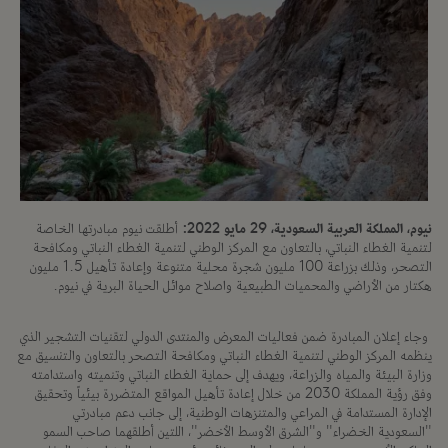
نيوم، المملكة العربية السعودية، 29 مايو 2022:
أطلقت نيوم مبادرتها الخاصة
لتنمية الغطاء النباتي، بالتعاون مع المركز الوطني لتنمية الغطاء النباتي ومكافحة
التصحر، وذلك بزراعة 100 مليون شجرة محلية متنوعة وإعادة تأهيل 1.5 مليون
هكتار من الأراضي والمحميات الطبيعية واصلاح موائل الحياة البرية في نيوم.
وجاء إعلان المبادرة ضمن فعاليات المعرض والمنتدى الدولي لتقنيات التشجير الذي
ينظمه المركز الوطني لتنمية الغطاء النباتي ومكافحة التصحر بالتعاون والتنسيق مع
وزارة البيئة والمياه والزراعة، ويهدف إلى حماية الغطاء النباتي وتنميته واستدامته
وفق رؤية المملكة 2030 من خلال إعادة تأهيل المواقع المتضررة بيئياً وتحقيق
الإدارة المستدامة في المراعي والمتنزهات الوطنية، إلى جانب دعم مبادرتي
"السعودية الخضراء" و"الشرق الأوسط الأخضر"، اللتين أطلقهما صاحب السمو