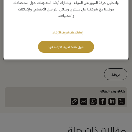
حقق مع نادي الهلال بطولة الدوري السعودي 8 مرات، وكأس خادم الحرمين
ولتحليل حركة المرور على الموقع. ونشارك أيضًا المعلومات حول استخدامك
الشريفين 5 مرات، وكأس السوبر السعودي 3 مرات، ودوري أبطال آسيا مرتين، ومثّل
موقعنا مع شركائنا على مستوى وسائل التواصل الاجتماعي والإعلانات
الأخضر في كأس العالم 2018 وفي نسخة 2022. كما تناوب على حمل الشعلة لاعب
والتحليلات.
المنتخب الوطني لرياضة البادل عمر الثاقب، الذي حصد ميداليتين ذهبيتين في دورتي
الألعاب السعودية 2022 و2023.
إعدادات ملف تعريف الارتباط
وكانت شعلة الألعاب السعودية قد بدأت جولتها من منطقة الرياض في رحلة تمتد
عبر مناطق ومحافظات المملكة، معبرة عن روح الألعاب السعودية القائمة على قيم
قبول ملفات تعريف الارتباط كلها
الصداقة والسلام ونشر رسائل المحبة والتفاؤل، في خطوة تهدف إلى تشجيع
المواطنين والمقيمين في المملكة على المشاركة في هذا الحدث الرياضي الكبير.
الرياضة
شارك هذه المقالة
مقالات ذات صلة