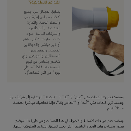
القواعد السلوكية؟
ينطبق الميثاق على جميع
أعضاء مجلس إدارة نيوم،
وأعضاء اللجنة، والإدارة
التنفيذية، والموظفين،
والشركات التابعة، سواء
كانت مملوكة بشكل مباشر
أو غير مباشر، والموظفين
التابعين، والمتعاقدين
المستقلين، والمورّدين، وأي
شخص يتعامل مع نيوم
(سنستخدم فقط "ممثلي
نيوم" من الآن فصاعداً).
وسنستخدم هنا كلمات مثل "نحن" و "لنا" و "خاصتنا" للإشارة إلى شركة نيوم.
وعندما ترى كلمات مثل "أنت" و "الخاص بك"، فإننا نخاطبك مباشرة بصفتك
ممثلاً لنيوم.
وسنستخدم مربعات الأسئلة والأجوبة، في هذا المستند وهي طريقتنا لتوضح
بعض سيناريوهات الحياة الواقعية التي يجب تطبيق القواعد السلوكية عليها.