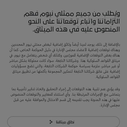
ويُطلب من جميع ممثلي نيوم فهم
التزاماتنا واتباع توقعاتنا على النحو
المنصوص عليه في هذه الميثاق.
بالإضافة إلى ذلك، يوجد لدينا أيضاً وثائق إضافية لبعض ممثلي نيوم المحددين.
وهناك توقعات إضافية لأعضاء مجلس الإدارة في دليل الحوكمة الخاص، كما أن
هناك بعض التوقعات الإضافية للمورّدين، وكذلك أي شخص يتعامل مع نيوم، في
ميثاق القواعد السلوكية هذا. وشركاتنا التابعة، سواء كانت مملوكة بشكل مباشر
أو غير مباشر، ملزمة بسياسة حوكمة الشركات التابعة، والتي تضع مسؤوليات
إضافية على عاتق شركاتنا التابعة لتمكين المجموعة بأكملها من تطبيق ميثاق
القواعد السلوكية.
وقد يؤدي عدم تلبية هذه التوقعات إلى إجراء التحقيق واتخاذ تدابير تأديبية بما
يتماشى مع الإجراءات المرتبطة بنا. وأي استثناء للمعايير والتوقعات المنصوص
عليها في هذه المدونة يجب تقديمه إلى قسم الامتثال والموافقة عليه من قبل
مجلس الإدارة.
نطاق ميثاقنا